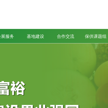
会展服务
基地建设
合作交流
保供课题组
猕猴桃年会
果蔬博览会
品牌大会
苹果大会
柑橘年会
梨大会
社区生活保供站
保供生活
保供饭店
供销系统
政府部门
社会团体
商交会
·