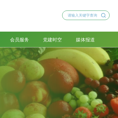
会员服务
党建时空
媒体报道
会员管理办法
副会长单位
普通会员
理事单位
入会须知
党建学习
党建活动
党员风采
合作交流
2025-04-01
中国农产品流通经