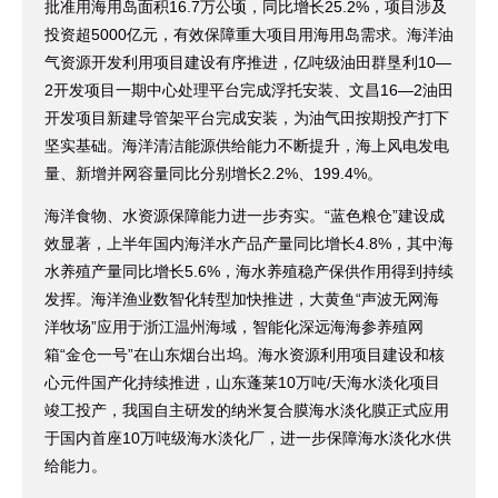
批准用海用岛面积16.7万公顷，同比增长25.2%，项目涉及
投资超5000亿元，有效保障重大项目用海用岛需求。海洋油
气资源开发利用项目建设有序推进，亿吨级油田群垦利10—
2开发项目一期中心处理平台完成浮托安装、文昌16—2油田
开发项目新建导管架平台完成安装，为油气田按期投产打下
坚实基础。海洋清洁能源供给能力不断提升，海上风电发电
量、新增并网容量同比分别增长2.2%、199.4%。
海洋食物、水资源保障能力进一步夯实。“蓝色粮仓”建设成
效显著，上半年国内海洋水产品产量同比增长4.8%，其中海
水养殖产量同比增长5.6%，海水养殖稳产保供作用得到持续
发挥。海洋渔业数智化转型加快推进，大黄鱼“声波无网海
洋牧场”应用于浙江温州海域，智能化深远海海参养殖网
箱“金仓一号”在山东烟台出坞。海水资源利用项目建设和核
心元件国产化持续推进，山东蓬莱10万吨/天海水淡化项目
竣工投产，我国自主研发的纳米复合膜海水淡化膜正式应用
于国内首座10万吨级海水淡化厂，进一步保障海水淡化水供
给能力。