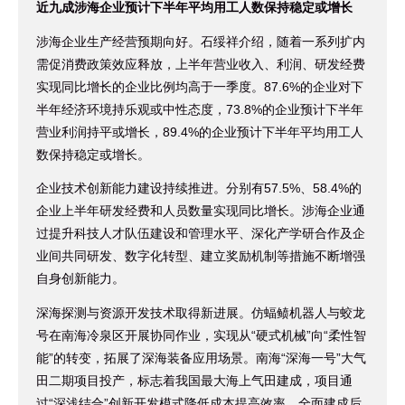
近九成涉海企业预计下半年平均用工人数保持稳定或增长
涉海企业生产经营预期向好。石绥祥介绍，随着一系列扩内
需促消费政策效应释放，上半年营业收入、利润、研发经费
实现同比增长的企业比例均高于一季度。87.6%的企业对下
半年经济环境持乐观或中性态度，73.8%的企业预计下半年
营业利润持平或增长，89.4%的企业预计下半年平均用工人
数保持稳定或增长。
企业技术创新能力建设持续推进。分别有57.5%、58.4%的
企业上半年研发经费和人员数量实现同比增长。涉海企业通
过提升科技人才队伍建设和管理水平、深化产学研合作及企
业间共同研发、数字化转型、建立奖励机制等措施不断增强
自身创新能力。
深海探测与资源开发技术取得新进展。仿蝠鲼机器人与蛟龙
号在南海冷泉区开展协同作业，实现从“硬式机械”向“柔性智
能”的转变，拓展了深海装备应用场景。南海“深海一号”大气
田二期项目投产，标志着我国最大海上气田建成，项目通
过“深浅结合”创新开发模式降低成本提高效率，全面建成后