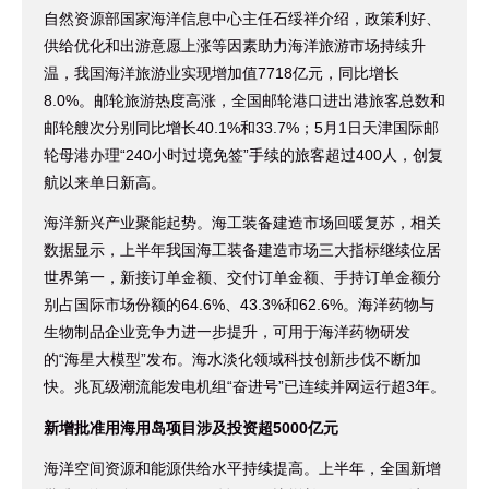
自然资源部国家海洋信息中心主任石绥祥介绍，政策利好、
供给优化和出游意愿上涨等因素助力海洋旅游市场持续升
温，我国海洋旅游业实现增加值7718亿元，同比增长
8.0%。邮轮旅游热度高涨，全国邮轮港口进出港旅客总数和
邮轮艘次分别同比增长40.1%和33.7%；5月1日天津国际邮
轮母港办理“240小时过境免签”手续的旅客超过400人，创复
航以来单日新高。
海洋新兴产业聚能起势。海工装备建造市场回暖复苏，相关
数据显示，上半年我国海工装备建造市场三大指标继续位居
世界第一，新接订单金额、交付订单金额、手持订单金额分
别占国际市场份额的64.6%、43.3%和62.6%。海洋药物与
生物制品企业竞争力进一步提升，可用于海洋药物研发
的“海星大模型”发布。海水淡化领域科技创新步伐不断加
快。兆瓦级潮流能发电机组“奋进号”已连续并网运行超3年。
新增批准用海用岛项目涉及投资超5000亿元
海洋空间资源和能源供给水平持续提高。上半年，全国新增