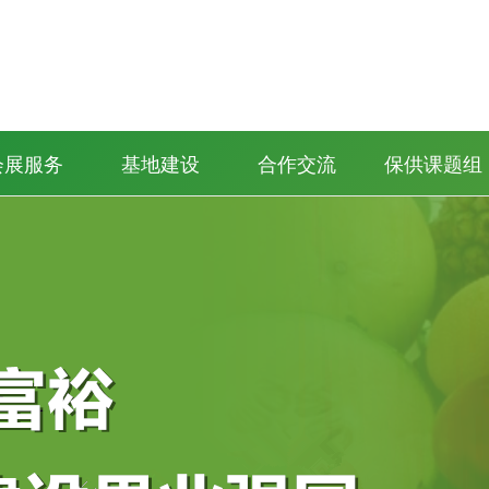
会展服务
基地建设
合作交流
保供课题组
猕猴桃年会
果蔬博览会
品牌大会
苹果大会
柑橘年会
梨大会
社区生活保供站
保供生活
保供饭店
供销系统
政府部门
社会团体
商交会
·
·