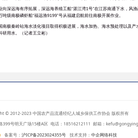
业向深远海有序拓展，深远海养殖工船“湛江湾1号”在江苏南通下水，风渔
万吨级南极磷虾船“福远渔9199”号从福建启航前往南极开展作业。
国南极秦岭站海水淡化项目取得积极进展，海水加热、海水预处理以及产水
科研用水。（记者王立彬）
ight © 2012-2023 中国农产品流通经纪人城乡保供工作协会 版权所有
号明天广场15楼A区 电话：18516212111 邮箱：kefu@gongyingba
备案号：
沪ICP备2023024355号
技术支持：
中企网络科技