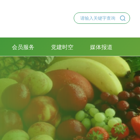
会员服务
党建时空
媒体报道
会员管理办法
副会长单位
普通会员
理事单位
入会须知
党建学习
党建活动
党员风采
合作交流
2025-04-01
中国农产品流通经
2025-03-18
 多地出台行动计划