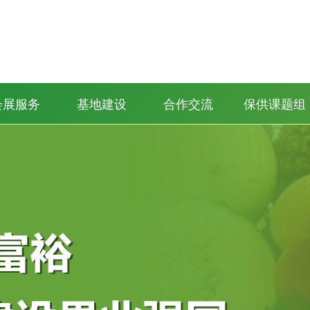
会展服务
基地建设
合作交流
保供课题组
猕猴桃年会
果蔬博览会
品牌大会
苹果大会
柑橘年会
梨大会
社区生活保供站
保供生活
保供饭店
供销系统
政府部门
社会团体
商交会
·