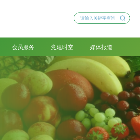
会员服务
党建时空
媒体报道
会员管理办法
副会长单位
普通会员
理事单位
入会须知
党建学习
党建活动
党员风采
合作交流
2025-04-01
中国农产品流通经